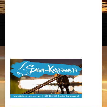
| ŁOWISKO CHOJNICA
Kilka słów od Krzyśka po zasiadce na
łowisku...
ZOBACZ WIĘCEJ