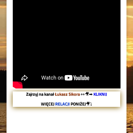
Zajrzyj na kanał
Łukasz Sikora
👀🎥➡
KLIKNIJ
WIĘCEJ
RELACJI
PONIŻEJ
🎥⤵
RELACJA | WYJĄTKOWY
WEEKEND NAD PIĘKNĄ WODĄ