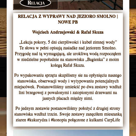
RELACJA Z WYPRAWY NAD JEZIORO SMOLNO |
NOWE PB
Wojciech Andrzejewski & Rafał Skuza
„Lekcja pokory, 5 dni cierpliwości i kubeł zimnej wody”
Te słowa w pełni opisują zasiadke nad jeziorem Smolno.
Przygodę nad tą wymagającą, ale urokliwą wodą rozpocząłem
w niedzielne popołudnie na stanowisku „Bagienka” z moim
kolegą Rafał Skuza.
Po wypakowaniu sprzętu skupilismy sie na opłynięciu naszego
stanowiska, obserwacji wody i wytypowaniu potencjalnych
miejscówek. Postanowiliśmy umieścić po dwa zestawy wzdłuż
lini brzegowej z powalonymi i zatopionymi drzewami na
jasnych placach między nimi.
Po jednym zestawie postanowiliśmy położyć z drugiej strony
stanowiska wzdłuż trzcin. Swoje zestawy zanęciłem mieszanką
ziaren #kukurydza i #konopia połączone z kulkami CarpLife