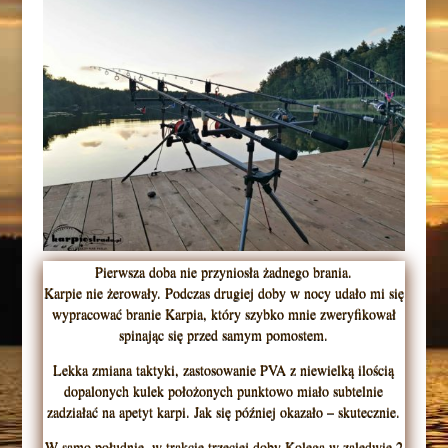
Pierwsza doba nie przyniosła żadnego brania.
Karpie nie żerowały. Podczas drugiej doby w nocy udało mi się
wypracować branie Karpia, który szybko mnie zweryfikował
spinając się przed samym pomostem.
Lekka zmiana taktyki, zastosowanie PVA z niewielką ilością
dopalonych kulek położonych punktowo miało subtelnie
zadziałać na apetyt karpi. Jak się później okazało – skutecznie.
W samo południe, w trakcie trzeciej doby Kolega w zaledwie 2