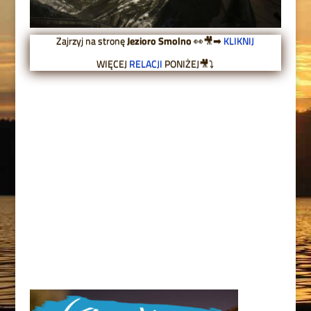
Zajrzyj na stronę
Jezioro Smolno
👀🎥➡
KLIKNIJ
WIĘCEJ
RELACJI
PONIŻEJ🎥⤵
SZALONA ZASIADKA |
MATEUSZ KONOPKA
SZALONA ZASIADKA MATEUSZ KONOPKA
"Pełna wersja...
ZOBACZ WIĘCEJ