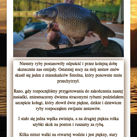
Niestety ryby postanowiły odpuścić i przez kolejną dobę
skutecznie nas omijały. Ostatniej nocy na mój zestaw znów
skusił się jeden z mieszkańców Smolna, który ponownie mnie
przechytrzył.
Rano, gdy rozpoczęliśmy przygotowania do zakończenia naszej
zasiadki, zniesmaczony dwiema straconymi rybami podzielałem
szczęście kolegi, który złowił dwie piękne, dzikie i dziewicze
ryby rozpocząłem zwijanie zestawów.
I stało się jedna wędka zwinięta, a na drugiej piękna rolka
szybki skok na ponton i ruszamy za rybą.
Kilka minut walki na otwartej wodzie i jest piękny, stary